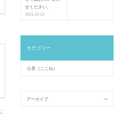
せください。
2021.10.13
カテゴリー
心音（ここね）
アーカイブ
む