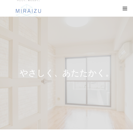
HOME
ミライズについて
障がい者の為のグループホーム
やさしく、あたたかく。
障がい者グループホーム心音ブログ
会員登録